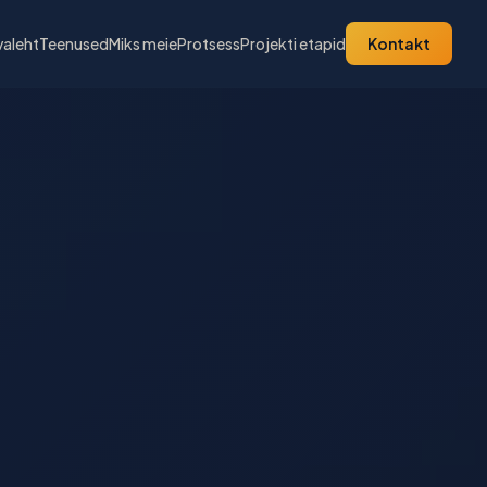
valeht
Teenused
Miks meie
Protsess
Projekti etapid
Kontakt