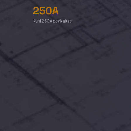
250A
Kuni 250A peakaitse