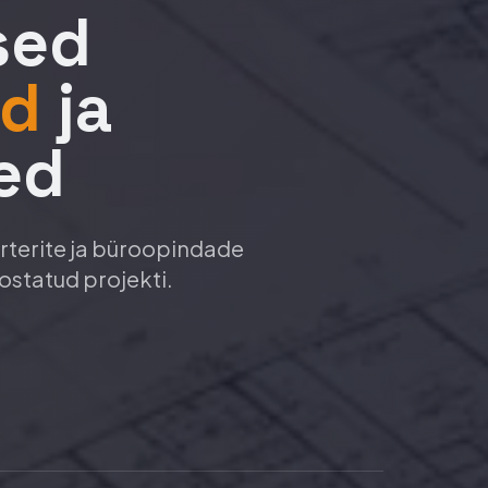
sed
id
ja
ed
rterite ja büroopindade
ostatud projekti.