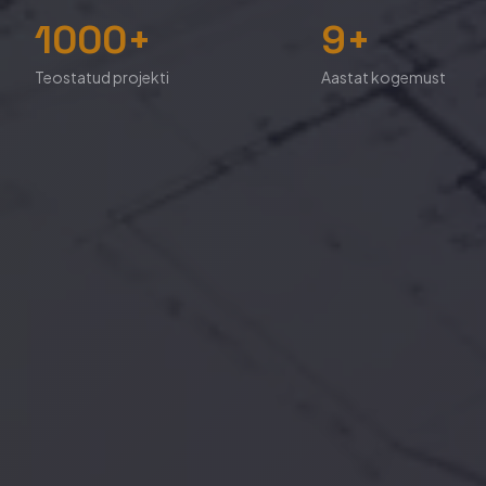
1000+
9+
Teostatud projekti
Aastat kogemust