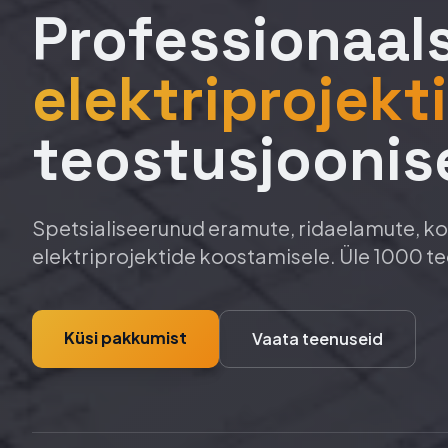
Professionaal
elektriprojekt
teostusjoonis
Spetsialiseerunud eramute, ridaelamute, ko
elektriprojektide koostamisele. Üle 1000 te
Küsi pakkumist
Vaata teenuseid